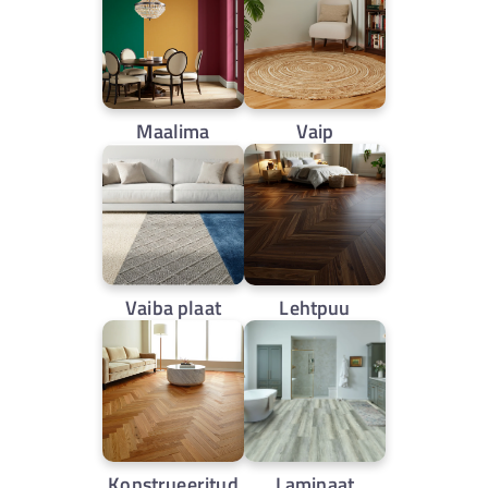
Maalima
Vaip
Vaiba plaat
Lehtpuu
Konstrueeritud
Laminaat