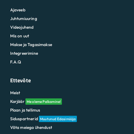
Ajaveeb
Juhtumiuuring
Videojuhend
Mis on uut
Makse ja Tagasimakse
Integreerimine
F.A.Q
Ettevõte
Meist
Karjäär
Me oleme Palkamine!
Plaan ja tellimus
Siduspartnerid
Muutunud Edasimüüja
Võta meiega ühendust