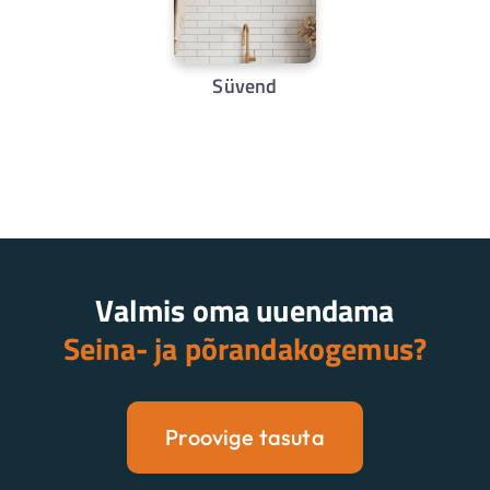
Süvend
Valmis oma uuendama
Seina- ja põrandakogemus?
Proovige tasuta