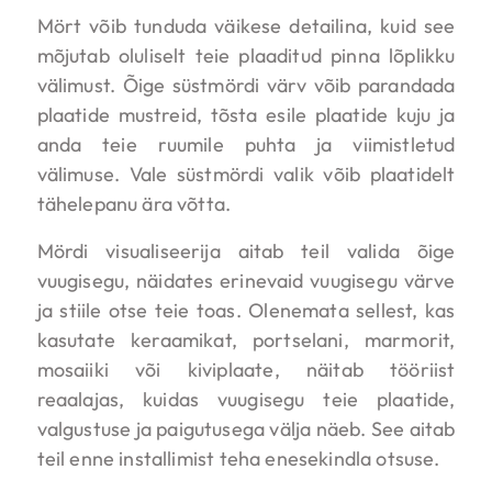
Mört võib tunduda väikese detailina, kuid see
mõjutab oluliselt teie plaaditud pinna lõplikku
välimust. Õige süstmördi värv võib parandada
plaatide mustreid, tõsta esile plaatide kuju ja
anda teie ruumile puhta ja viimistletud
välimuse. Vale süstmördi valik võib plaatidelt
tähelepanu ära võtta.
Mördi visualiseerija aitab teil valida õige
vuugisegu, näidates erinevaid vuugisegu värve
ja stiile otse teie toas. Olenemata sellest, kas
kasutate keraamikat, portselani, marmorit,
mosaiiki või kiviplaate, näitab tööriist
reaalajas, kuidas vuugisegu teie plaatide,
valgustuse ja paigutusega välja näeb. See aitab
teil enne installimist teha enesekindla otsuse.