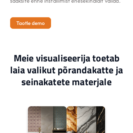
saaksite enne installimist enesekindlalt valida.
Taotle demo
Meie visualiseerija toetab
laia valikut põrandakatte ja
seinakatete materjale