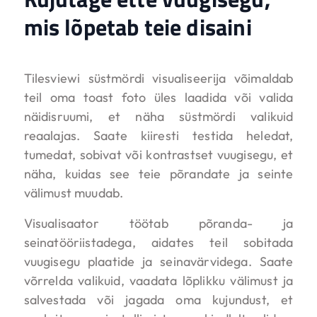
mis lõpetab teie disaini
Tilesviewi süstmördi visualiseerija võimaldab
teil oma toast foto üles laadida või valida
näidisruumi, et näha süstmördi valikuid
reaalajas. Saate kiiresti testida heledat,
tumedat, sobivat või kontrastset vuugisegu, et
näha, kuidas see teie põrandate ja seinte
välimust muudab.
Visualisaator töötab põranda- ja
seinatööriistadega, aidates teil sobitada
vuugisegu plaatide ja seinavärvidega. Saate
võrrelda valikuid, vaadata lõplikku välimust ja
salvestada või jagada oma kujundust, et