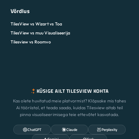
Võrdlus
TilesView vs Wizart vs Toa
TilesView vs muu Visualiseerija
Tilesview vs Roomvo
KÜSIGE AILT TILESVIEW KOHTA
Kas olete huvitatud meie platvormist? Klõpsake mis tahes
Ai tööriistal, et teada saada, kuidas Tilesview aitab teil
pinna visualiseerimisega teie ettevõtet kasvatada.
ChatGPT
Claude
Perplexity