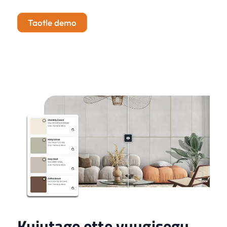
Taotle demo
Kujutage ette vuugisegu,