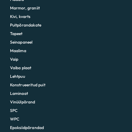
Marmor, graniit
Kivi, kvarts
Puitpõrandakate
Tapeet
Seinapaneel
Maalima
Vaip
Vaiba plaat
Lehtpuu
Konstrueeritud puit
Laminaat
Vinüülpõrand
SPC
WPC
Epoksiidpõrandad