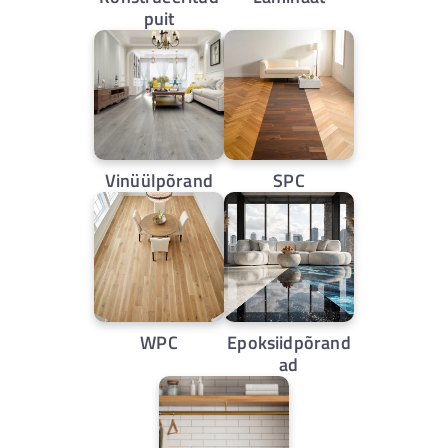
puit
Vinüülpõrand
SPC
WPC
Epoksiidpõrand
ad