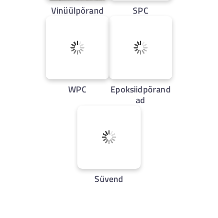
Vinüülpõrand
SPC
WPC
Epoksiidpõrand
ad
Süvend