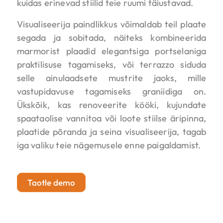
kuidas erinevad stiilid teie ruumi täiustavad.
Visualiseerija paindlikkus võimaldab teil plaate
segada ja sobitada, näiteks kombineerida
marmorist plaadid elegantsiga portselaniga
praktilisuse tagamiseks, või terrazzo siduda
selle ainulaadsete mustrite jaoks, mille
vastupidavuse tagamiseks graniidiga on.
Ükskõik, kas renoveerite kööki, kujundate
spaataolise vannitoa või loote stiilse äripinna,
plaatide põranda ja seina visualiseerija, tagab
iga valiku teie nägemusele enne paigaldamist.
Taotle demo