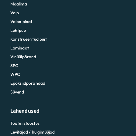
Maalima
Vaip
Vaiba plaat
Lehtpuu
Konstrueeritud puit
Laminaat
Vinüülpõrand
SPC
WPC
Epoksiidpõrandad
Süvend
Lahendused
Tootmistööstus
Levitajad / hulgimüüjad