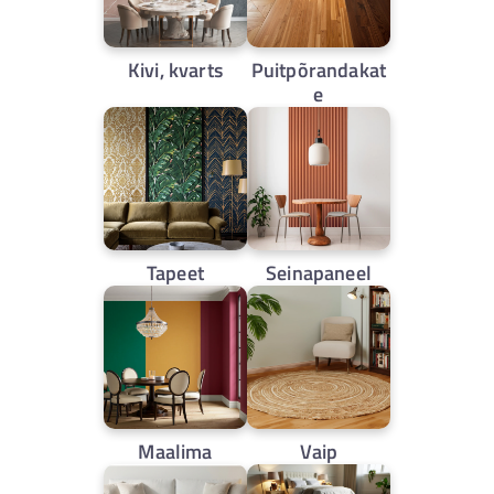
Kivi, kvarts
Puitpõrandakat
e
Tapeet
Seinapaneel
Maalima
Vaip