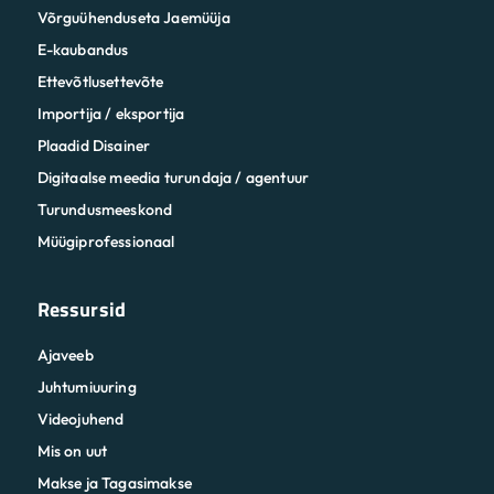
Võrguühenduseta Jaemüüja
E-kaubandus
Ettevõtlusettevõte
Importija / eksportija
Plaadid Disainer
Digitaalse meedia turundaja / agentuur
Turundusmeeskond
Müügiprofessionaal
Ressursid
Ajaveeb
Juhtumiuuring
Videojuhend
Mis on uut
Makse ja Tagasimakse