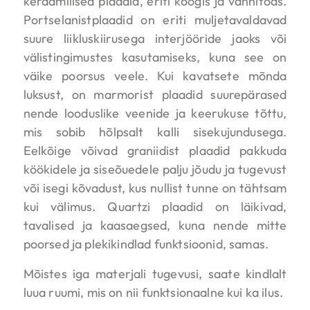
keraamilised plaadid, eriti köögis ja vannitoas.
Portselanistplaadid on eriti muljetavaldavad
suure liikluskiirusega interjööride jaoks või
välistingimustes kasutamiseks, kuna see on
väike poorsus veele. Kui kavatsete mõnda
luksust, on marmorist plaadid suurepärased
nende looduslike veenide ja keerukuse tõttu,
mis sobib hõlpsalt kalli sisekujundusega.
Eelkõige võivad graniidist plaadid pakkuda
köökidele ja siseõuedele palju jõudu ja tugevust
või isegi kõvadust, kus nullist tunne on tähtsam
kui välimus. Quartzi plaadid on läikivad,
tavalised ja kaasaegsed, kuna nende mitte
poorsed ja plekikindlad funktsioonid, samas.
Mõistes iga materjali tugevusi, saate kindlalt
luua ruumi, mis on nii funktsionaalne kui ka ilus.