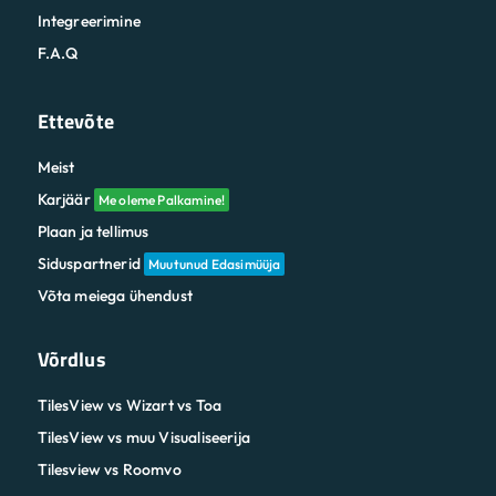
Integreerimine
F.A.Q
Ettevõte
Meist
Karjäär
Me oleme Palkamine!
Plaan ja tellimus
Siduspartnerid
Muutunud Edasimüüja
Võta meiega ühendust
Võrdlus
TilesView vs Wizart vs Toa
TilesView vs muu Visualiseerija
Tilesview vs Roomvo