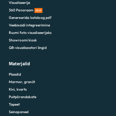
Visualiseerija
360 Panoraam
NEW
Genereerida kataloog pdf
Veebisaidi integreerimine
Ruumi foto visualiseerijaks
Showroomi kiosk
QR-visualisaatori lingid
Materjalid
Plaadid
Marmor, graniit
Kivi, kvarts
Puitpõrandakate
Tapeet
Seinapaneel