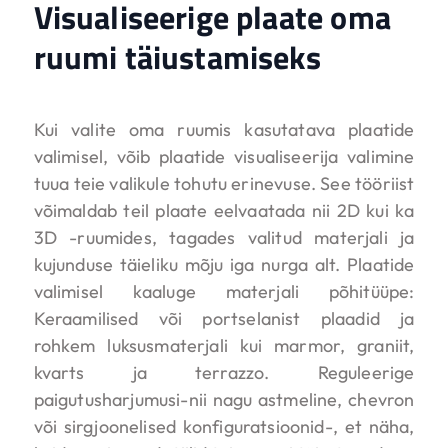
Visualiseerige plaate oma
ruumi täiustamiseks
Kui valite oma ruumis kasutatava plaatide
valimisel, võib plaatide visualiseerija valimine
tuua teie valikule tohutu erinevuse. See tööriist
võimaldab teil plaate eelvaatada nii 2D kui ka
3D -ruumides, tagades valitud materjali ja
kujunduse täieliku mõju iga nurga alt. Plaatide
valimisel kaaluge materjali põhitüüpe:
Keraamilised või portselanist plaadid ja
rohkem luksusmaterjali kui marmor, graniit,
kvarts ja terrazzo. Reguleerige
paigutusharjumusi-nii nagu astmeline, chevron
või sirgjoonelised konfiguratsioonid-, et näha,