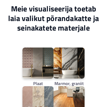
Meie visualiseerija toetab
laia valikut põrandakatte ja
seinakatete materjale
Plaat
Marmor, graniit