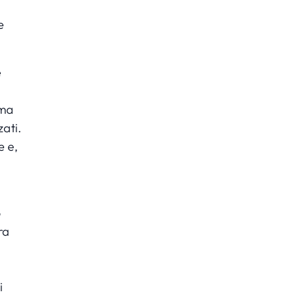
e
e
ima
zati.
e e,
o
ra
i