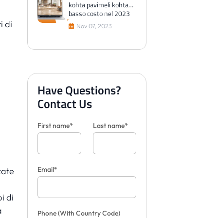
kohta pavimeli kohta
basso costo nel 2023
i di
Nov 07, 2023
Have Questions?
Contact Us
First name*
Last name*
Email*
zate
i di
a
Phone
(With Country Code)