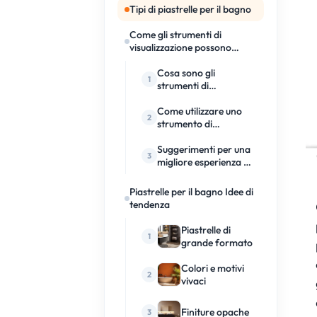
Tipi di piastrelle per il bagno
Come gli strumenti di
visualizzazione possono
aiutare a determinare la
scelta delle piastrelle per il
Cosa sono gli
bagno
strumenti di
visualizzazione e come
sceglierli?
Come utilizzare uno
strumento di
visualizzazione?
Suggerimenti per una
migliore esperienza di
visualizzazione
Piastrelle per il bagno Idee di
tendenza
Piastrelle di
grande formato
Colori e motivi
vivaci
Finiture opache