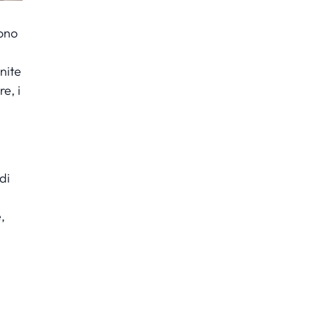
sono
nite
e, i
di
,