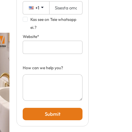
+1
Kas see on Teie whatsapp
ei.?
Website*
How can we help you?
Submit