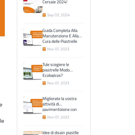
Cersaie 2024!
Sep 03, 2024
Guida Completa Alla
Manutenzione E Alla
Cura delle Piastrelle
Nov 07, 2023
Tule scegiere le
piastrelle Modo
Ecologicos?
Nov 07, 2023
Migliorate la vostra
attività di
e
pavimentizione con
l'integrazione del
Nov 07, 2023
vilicizzatore di tilesview
le
Idee di disain piastlle