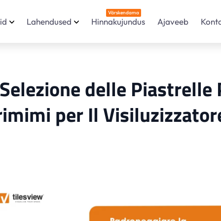
Värskendama
id
Lahendused
Hinnakujundus
Ajaveeb
Konta
Selezione delle Piastrelle 
imimi per Il Visiluzizzator