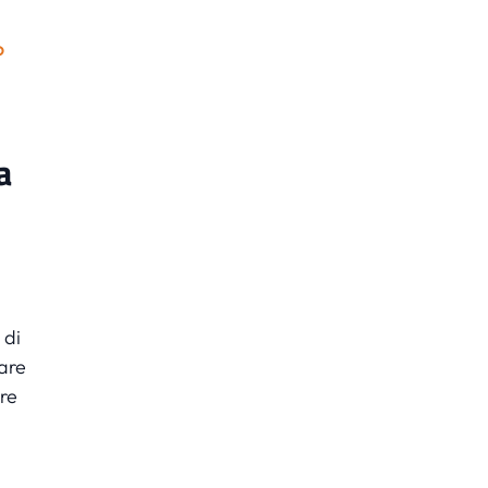
o
a
 di
zare
are
.