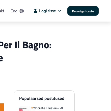
kt
Eng
Logi sisse
Proovige tasuta
Per Il Bagno:
e
Populaarsed postitused
Incrate Tilesview Al